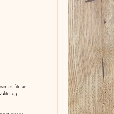
senter, Starum. 
valitet og 
 kommet mange 