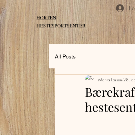
Lo
HORTEN
HESTESPORTSENTER
All Posts
Marita Larsen
28. a
Bærekraft
hestesen