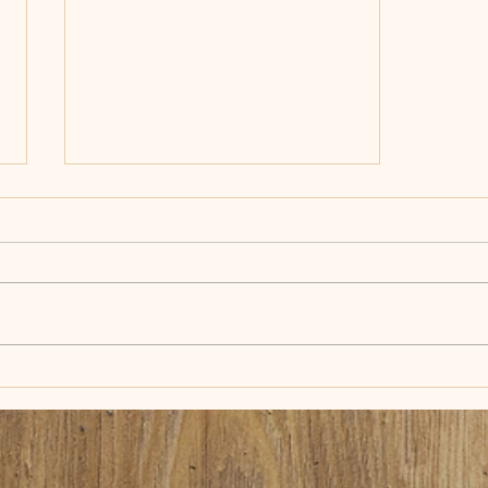
Skal du gå ridekurs til
Høsten?