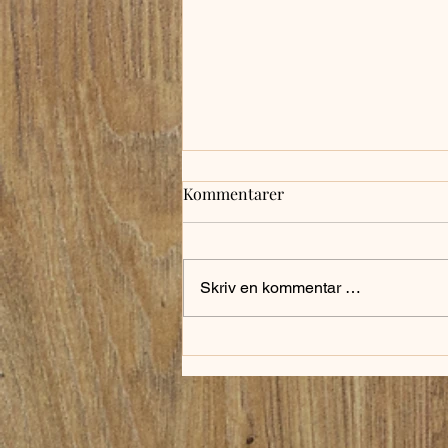
Felini og Olympia Van Erius
Kommentarer
<3
Felini, vår alle kjæreste rideskole
hest fikk et nydelig hoppeføll for 11
Skriv en kommentar …
dager siden. Det ble dessverre
komplikasjoner underveis og...