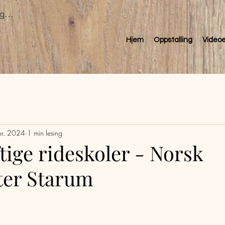
gg inn
Hjem
Oppstalling
Videoe
pr. 2024
1 min lesing
ige rideskoler - Norsk
ter Starum