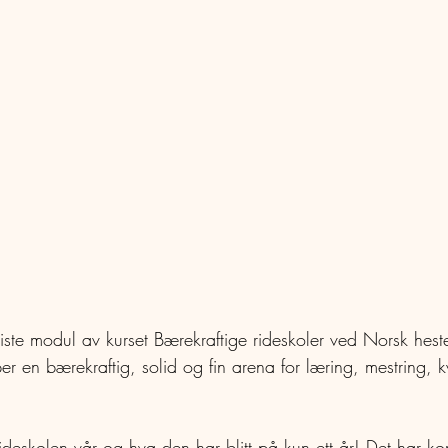
iste modul av kurset Bærekraftige rideskoler ved Norsk heste
per en bærekraftig, solid og fin arena for læring, mestring, k
 rideskolen vår og hva den har blitt på kun ett år! Det har