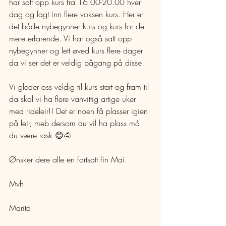
har satt opp kurs fra 16.00-20.00 hver 
dag og lagt inn flere voksen kurs. Her er 
det både nybegynner kurs og kurs for de 
mere erfarende. Vi har også satt opp 
nybegynner og lett øved kurs flere dager 
da vi ser det er veldig pågang på disse. 
Vi gleder oss veldig til kurs start og fram til 
da skal vi ha flere vanvittig artige uker 
med rideleir!! Det er noen få plasser igien 
på leir, meb dersom du vil ha plass må 
du være rask 😊🐴 
Ønsker dere alle en fortsatt fin Mai. 
Mvh
Marita