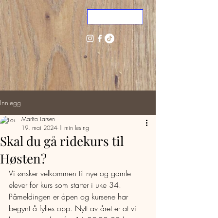
ME
NU
Innlegg
Marita Larsen
19. mai 2024
1 min lesing
Skal du gå ridekurs til
Høsten?
Vi ønsker velkommen til nye og gamle 
elever for kurs som starter i uke 34. 
Påmeldingen er åpen og kursene har 
begynt å fylles opp. Nytt av året er at vi 