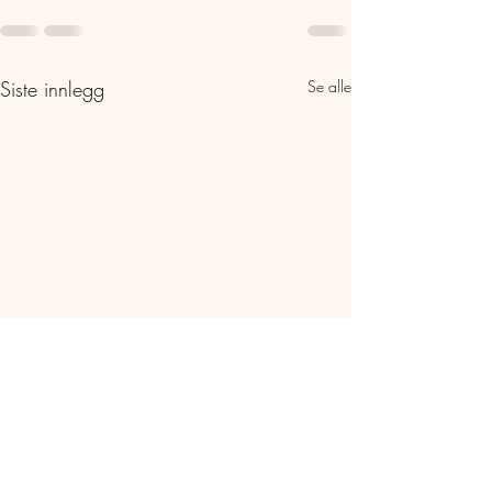
Siste innlegg
Se alle
Felini og Olympia Van