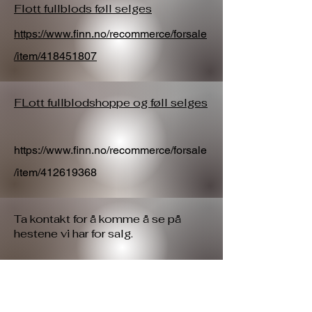
Flott fullblods føll selges
https://www.finn.no/recommerce/forsale
/item/418451807
FLott fullblodshoppe og føll selges
https://www.finn.no/recommerce/forsale
/item/412619368
Ta kontakt for å komme å se på
hestene vi har for salg.